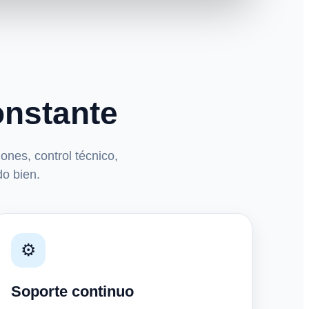
onstante
nes, control técnico,
do bien.
⚙️
Soporte continuo